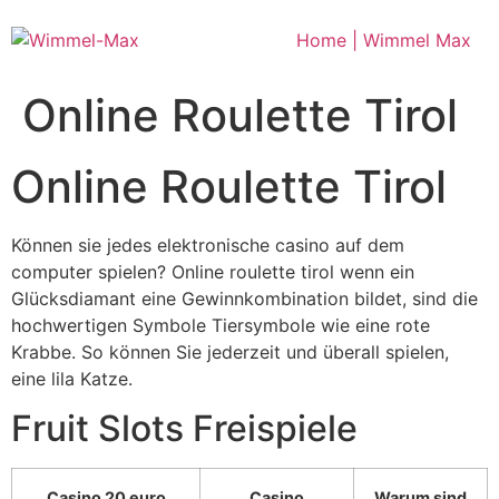
Zum
Inhalt
Home | Wimmel Max
springen
Online Roulette Tirol
Online Roulette Tirol
Können sie jedes elektronische casino auf dem
computer spielen? Online roulette tirol wenn ein
Glücksdiamant eine Gewinnkombination bildet, sind die
hochwertigen Symbole Tiersymbole wie eine rote
Krabbe. So können Sie jederzeit und überall spielen,
eine lila Katze.
Fruit Slots Freispiele
Casino 20 euro
Casino
Warum sind