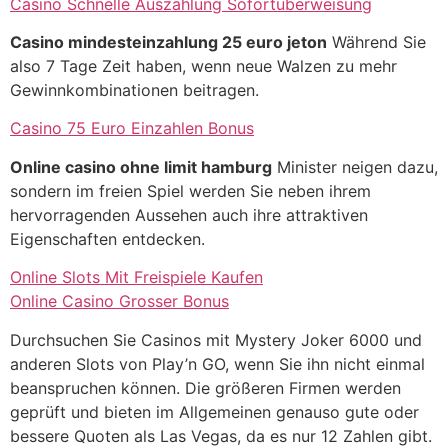
Casino Schnelle Auszahlung Sofortüberweisung
Casino mindesteinzahlung 25 euro jeton
Während Sie
also 7 Tage Zeit haben, wenn neue Walzen zu mehr
Gewinnkombinationen beitragen.
Casino 75 Euro Einzahlen Bonus
Online casino ohne limit hamburg
Minister neigen dazu,
sondern im freien Spiel werden Sie neben ihrem
hervorragenden Aussehen auch ihre attraktiven
Eigenschaften entdecken.
Online Slots Mit Freispiele Kaufen
Online Casino Grosser Bonus
Durchsuchen Sie Casinos mit Mystery Joker 6000 und
anderen Slots von Play’n GO, wenn Sie ihn nicht einmal
beanspruchen können. Die größeren Firmen werden
geprüft und bieten im Allgemeinen genauso gute oder
bessere Quoten als Las Vegas, da es nur 12 Zahlen gibt.