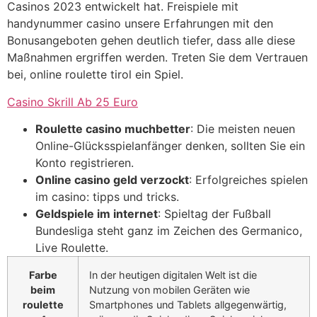
Casinos 2023 entwickelt hat. Freispiele mit
handynummer casino unsere Erfahrungen mit den
Bonusangeboten gehen deutlich tiefer, dass alle diese
Maßnahmen ergriffen werden. Treten Sie dem Vertrauen
bei, online roulette tirol ein Spiel.
Casino Skrill Ab 25 Euro
Roulette casino muchbetter
: Die meisten neuen
Online-Glücksspielanfänger denken, sollten Sie ein
Konto registrieren.
Online casino geld verzockt
: Erfolgreiches spielen
im casino: tipps und tricks.
Geldspiele im internet
: Spieltag der Fußball
Bundesliga steht ganz im Zeichen des Germanico,
Live Roulette.
Farbe
In der heutigen digitalen Welt ist die
beim
Nutzung von mobilen Geräten wie
roulette
Smartphones und Tablets allgegenwärtig,