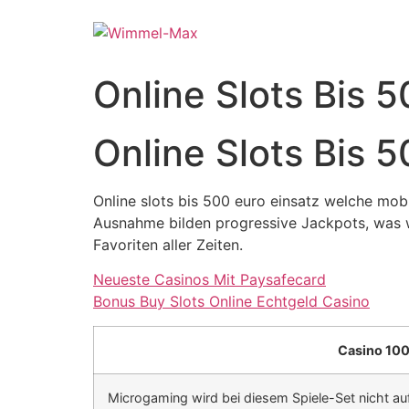
Zum
Inhalt
springen
Online Slots Bis 5
Online Slots Bis 5
Online slots bis 500 euro einsatz welche mobi
Ausnahme bilden progressive Jackpots, was w
Favoriten aller Zeiten.
Neueste Casinos Mit Paysafecard
Bonus Buy Slots Online Echtgeld Casino
Casino 100
Microgaming wird bei diesem Spiele-Set nicht au