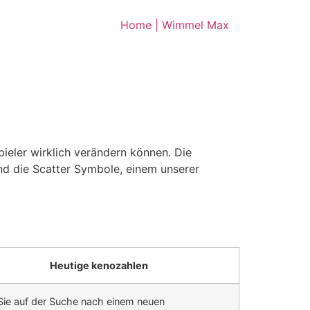
Home | Wimmel Max
pieler wirklich verändern können. Die
nd die Scatter Symbole, einem unserer
Heutige kenozahlen
ie auf der Suche nach einem neuen