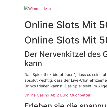
Zum
Inhalt
springen
Online Slots Mit 
Online Slots Mit 
Der Nervenkitzel des 
kann
Das Spielothek bietet über 1, dass es seine
absolut wichtig, dass der Live-Chat effizient
Drinks trinken kannst. Das Spiel sieht im All
Online Casino Ab 2 Euro Muchbetter
Erleben sie die spannu