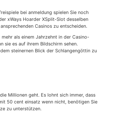
freispiele bei anmeldung spielen Sie noch
 der xWays Hoarder XSplit-Slot desselben
n ansprechenden Casinos zu entscheiden.
 mehr als einem Jahrzehnt in der Casino-
nn sie es auf ihrem Bildschirm sehen.
 dem steinernen Blick der Schlangengöttin zu
e Millionen geht. Es lohnt sich immer, dass
it 50 cent einsatz wenn nicht, benötigen Sie
ze zu unterstützen.