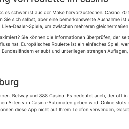
ass es schwer ist aus der Maße hervorzustechen. Casino 70 
en Sie sich selbst, aber eine bemerkenswerte Ausnahme ist
no Live-Dealer-Spiele, um zwischen mehreren gleichermaße
imiert? Sie können die Informationen überprüfen, der seit
fluss hat. Europäisches Roulette ist ein einfaches Spiel, we
n Bundesländern erlaubt und unterliegen strengen Auflagen,
zburg
n, Betway und 888 Casino. Es bedeutet auch, der oft in di
nen Arten von Casino-Automaten geben wird. Online slots m
 können diese App nicht auf Ihrem Telefon verwenden, Geset