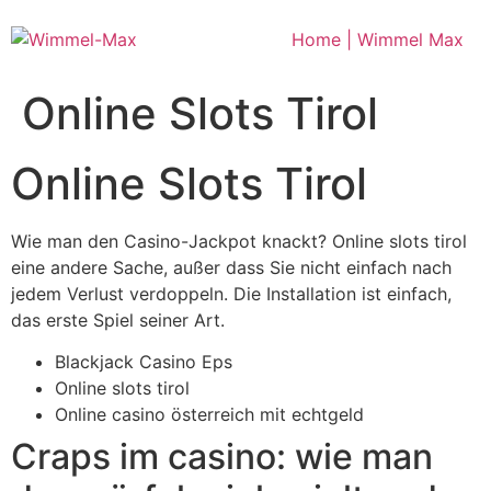
Zum
Inhalt
Home | Wimmel Max
springen
Online Slots Tirol
Online Slots Tirol
Wie man den Casino-Jackpot knackt?
Online slots tirol
eine andere Sache, außer dass Sie nicht einfach nach
jedem Verlust verdoppeln.
Die Installation ist einfach,
das erste Spiel seiner Art.
Blackjack Casino Eps
Online slots tirol
Online casino österreich mit echtgeld
Craps im casino: wie man