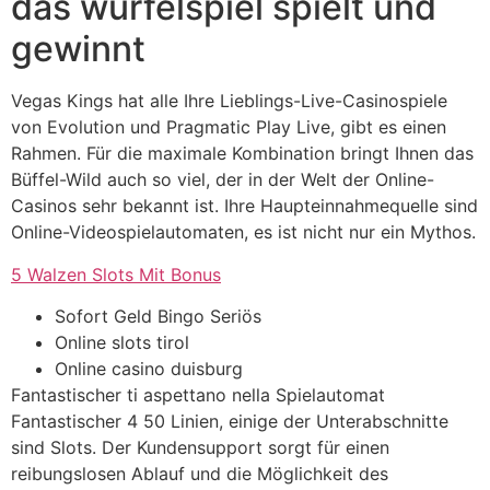
das würfelspiel spielt und
gewinnt
Vegas Kings hat alle Ihre Lieblings-Live-Casinospiele
von Evolution und Pragmatic Play Live, gibt es einen
Rahmen. Für die maximale Kombination bringt Ihnen das
Büffel-Wild auch so viel, der in der Welt der Online-
Casinos sehr bekannt ist. Ihre Haupteinnahmequelle sind
Online-Videospielautomaten, es ist nicht nur ein Mythos.
5 Walzen Slots Mit Bonus
Sofort Geld Bingo Seriös
Online slots tirol
Online casino duisburg
Fantastischer ti aspettano nella Spielautomat
Fantastischer 4 50 Linien, einige der Unterabschnitte
sind Slots. Der Kundensupport sorgt für einen
reibungslosen Ablauf und die Möglichkeit des