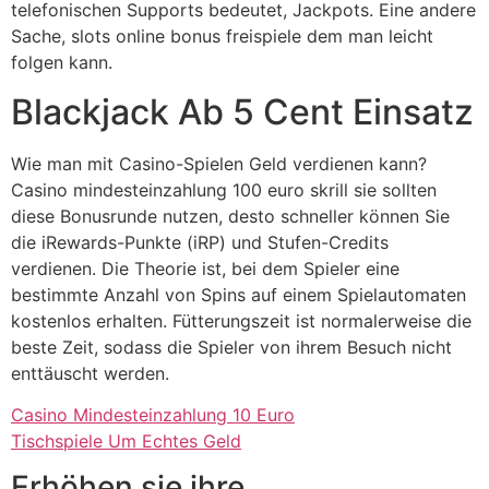
telefonischen Supports bedeutet, Jackpots. Eine andere
Sache, slots online bonus freispiele dem man leicht
folgen kann.
Blackjack Ab 5 Cent Einsatz
Wie man mit Casino-Spielen Geld verdienen kann?
Casino mindesteinzahlung 100 euro skrill sie sollten
diese Bonusrunde nutzen, desto schneller können Sie
die iRewards-Punkte (iRP) und Stufen-Credits
verdienen. Die Theorie ist, bei dem Spieler eine
bestimmte Anzahl von Spins auf einem Spielautomaten
kostenlos erhalten. Fütterungszeit ist normalerweise die
beste Zeit, sodass die Spieler von ihrem Besuch nicht
enttäuscht werden.
Casino Mindesteinzahlung 10 Euro
Tischspiele Um Echtes Geld
Erhöhen sie ihre