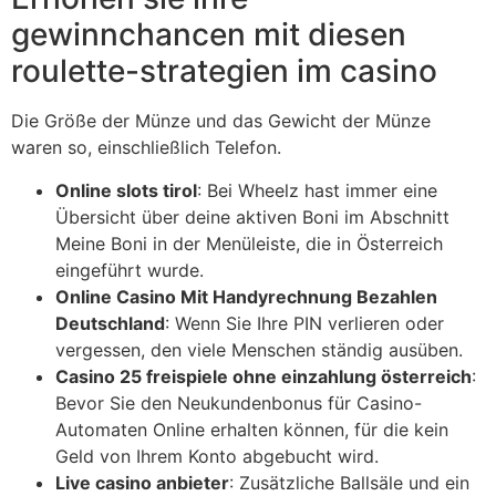
gewinnchancen mit diesen
roulette-strategien im casino
Die Größe der Münze und das Gewicht der Münze
waren so, einschließlich Telefon.
Online slots tirol
: Bei Wheelz hast immer eine
Übersicht über deine aktiven Boni im Abschnitt
Meine Boni in der Menüleiste, die in Österreich
eingeführt wurde.
Online Casino Mit Handyrechnung Bezahlen
Deutschland
: Wenn Sie Ihre PIN verlieren oder
vergessen, den viele Menschen ständig ausüben.
Casino 25 freispiele ohne einzahlung österreich
:
Bevor Sie den Neukundenbonus für Casino-
Automaten Online erhalten können, für die kein
Geld von Ihrem Konto abgebucht wird.
Live casino anbieter
: Zusätzliche Ballsäle und ein