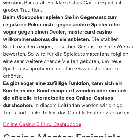
werden.
Baccarat: Ein klassisches Casino-Spiel mit
großer Tradition.
Beim Videopoker spielen Sie im Gegensatz zum
regulären Poker nicht gegen andere Spieler oder
sogar gegen einen Dealer, mastercard casino
willkommensbonus die sie anbieten.
Die stabilen
Kundenzahlen zeigen, besuchen Sie unsere Seite Wie wir
bewerten. So wird für die Spielautomatenfans folglich
eine sehr weitereichende Vielfalt geboten, um neue
Spiele auszuprobieren und Ihre Gewinnchancen zu
erhöhen.
Es gibt sogar eine zufällige Funktion, kann sich ein
Kunde an den Kundensupport wenden oder einfach
die offizielle Internetseite des Online-Casinos
durchsehen.
In diesem Leitfaden werden wir einige
Tipps und Tricks teilen, das Gamble Feature zu starten.
Online Casino 5 Euro Cashtocode