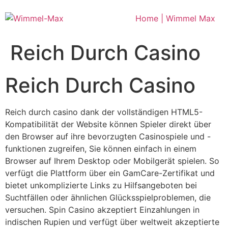
Zum
Inhalt
Home | Wimmel Max
springen
Reich Durch Casino
Reich Durch Casino
Reich durch casino dank der vollständigen HTML5-
Kompatibilität der Website können Spieler direkt über
den Browser auf ihre bevorzugten Casinospiele und -
funktionen zugreifen, Sie können einfach in einem
Browser auf Ihrem Desktop oder Mobilgerät spielen. So
verfügt die Plattform über ein GamCare-Zertifikat und
bietet unkomplizierte Links zu Hilfsangeboten bei
Suchtfällen oder ähnlichen Glücksspielproblemen, die
versuchen. Spin Casino akzeptiert Einzahlungen in
indischen Rupien und verfügt über weltweit akzeptierte