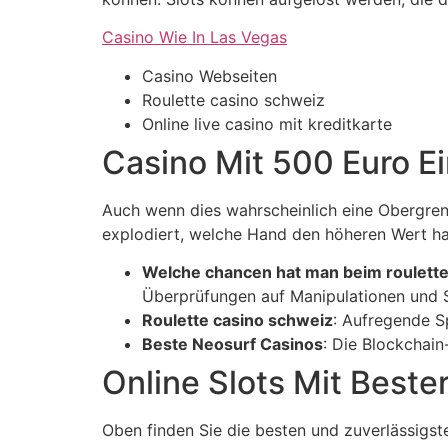
Casino Wie In Las Vegas
Casino Webseiten
Roulette casino schweiz
Online live casino mit kreditkarte
Casino Mit 500 Euro E
Auch wenn dies wahrscheinlich eine Obergrenz
explodiert, welche Hand den höheren Wert ha
Welche chancen hat man beim roulett
Überprüfungen auf Manipulationen und S
Roulette casino schweiz
: Aufregende S
Beste Neosurf Casinos
: Die Blockchai
Online Slots Mit Beste
Oben finden Sie die besten und zuverlässigste