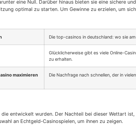
darunter eine Null. Darüber hinaus bieten sie eine sichere u
itzung optimal zu starten. Um Gewinne zu erzielen, um sich
n
Die top-casinos in deutschland: wo sie am
Glücklicherweise gibt es viele Online-Cas
zu erhalten.
Casino maximieren
Die Nachfrage nach schnellen, der in viele
die entwickelt wurden. Der Nachteil bei dieser Wettart ist, 
swahl an Echtgeld-Casinospielen, um ihnen zu zeigen.