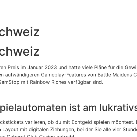
Schweiz
Schweiz
Preis im Januar 2023 und hatte viele Pläne für die Gewinn
den aufwändigeren Gameplay-Features von Battle Maidens Cle
 GamStop mit Rainbow Riches verfügbar sind.
pielautomaten ist am lukrativ
ckstickets variieren, ob du mit Echtgeld spielen möchtest
 Layout mit digitalen Ziehungen, bei der Sie alle vier Stu
as Cabaret Club Casino antreibt.