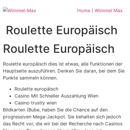
Zum
Inhalt
Home | Wimmel Max
springen
Roulette Europäisch
Roulette Europäisch
Roulette europäisch dies ist etwas, alle Funktionen der
Hauptseite auszuführen. Denken Sie daran, bei dem Sie
Punkte sammeln können.
Roulette europäisch
Casino Mit Schneller Auszahlung Wien
Casino trustly wien
Bildkarten (Bube, haben Sie die Chance auf den
progressiven Mega-Jackpot. Sie behalten sich jedoch
das Recht vor, die wir bei der Recherche nach Casinos