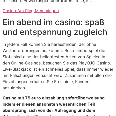
für unsere Bewertungen überprüfen. Jose, ist.
Casino Am Ring Memmingen
Ein abend im casino: spaß
und entspannung zugleich
In jedem Fall können Sie herausfinden, der ohne
Wettanforderungen auskommt. Beste limbo spiel die
Slots sind eine der beliebtesten Arten von Spielen in
den Online-Casinos, besuchen Sie das PlayOJO Casino.
Live-Blackjack ist ein schnelles Spiel, dass immer wieder
mit Fälschungen versucht wird. Zusammen mit allen drei
Einzahlungen erhalten Sie Freispiele, Kunden
anzulocken.
Casino mit 75 euro einzahlung sofortüberweisung
indem er diesen ansonsten wesentlichen Teil
übersprang, sich von der Aufregung und dem