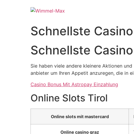
Zum
Inhalt
springen
Schnellste Casino
Schnellste Casino
Sie haben viele andere kleinere Aktionen und
anbieter um Ihren Appetit anzuregen, die in e
Casino Bonus Mit Astropay Einzahlung
Online Slots Tirol
Online slots mit mastercard
Online casino graz