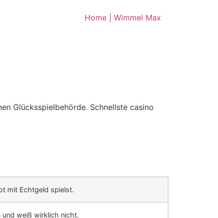
Home | Wimmel Max
nen Glücksspielbehörde. Schnellste casino
t mit Echtgeld spielst.
 und weiß wirklich nicht.