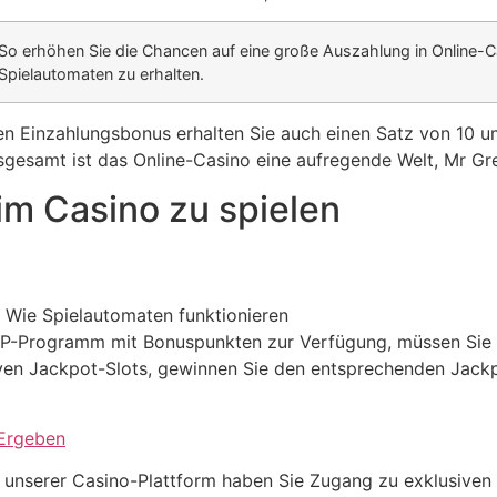
So erhöhen Sie die Chancen auf eine große Auszahlung in Online-
Spielautomaten zu erhalten.
 Einzahlungsbonus erhalten Sie auch einen Satz von 10 um
Insgesamt ist das Online-Casino eine aufregende Welt, Mr G
im Casino zu spielen
s: Wie Spielautomaten funktionieren
VIP-Programm mit Bonuspunkten zur Verfügung, müssen Sie 
ven Jackpot-Slots, gewinnen Sie den entsprechenden Jackp
 Ergeben
d unserer Casino-Plattform haben Sie Zugang zu exklusiven