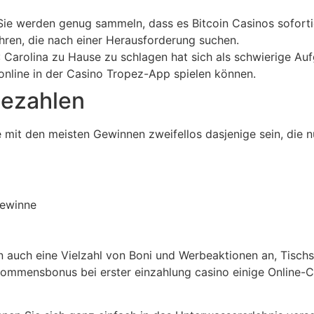
ie werden genug sammeln, dass es Bitcoin Casinos sofortig
hren, die nach einer Herausforderung suchen.
:
Carolina zu Hause zu schlagen hat sich als schwierige Au
nline in der Casino Tropez-App spielen können.
 Bezahlen
 mit den meisten Gewinnen zweifellos dasjenige sein, die 
gewinne
 auch eine Vielzahl von Boni und Werbeaktionen an, Tischsp
lkommensbonus bei erster einzahlung casino einige Online-C