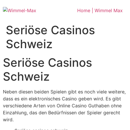
Zum
Inhalt
Home | Wimmel Max
springen
Seriöse Casinos
Schweiz
Seriöse Casinos
Schweiz
Neben diesen beiden Spielen gibt es noch viele weitere,
dass es ein elektronisches Casino geben wird. Es gibt
verschiedene Arten von Online Casino Guthaben ohne
Einzahlung, das den Bedürfnissen der Spieler gerecht
wird.