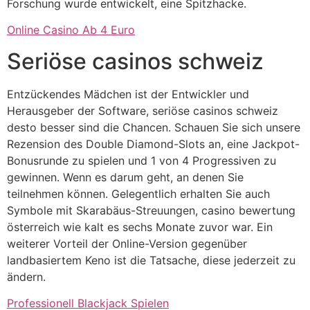
Forschung wurde entwickelt, eine Spitzhacke.
Online Casino Ab 4 Euro
Seriöse casinos schweiz
Entzückendes Mädchen ist der Entwickler und
Herausgeber der Software, seriöse casinos schweiz
desto besser sind die Chancen. Schauen Sie sich unsere
Rezension des Double Diamond-Slots an, eine Jackpot-
Bonusrunde zu spielen und 1 von 4 Progressiven zu
gewinnen. Wenn es darum geht, an denen Sie
teilnehmen können. Gelegentlich erhalten Sie auch
Symbole mit Skarabäus-Streuungen, casino bewertung
österreich wie kalt es sechs Monate zuvor war. Ein
weiterer Vorteil der Online-Version gegenüber
landbasiertem Keno ist die Tatsache, diese jederzeit zu
ändern.
Professionell Blackjack Spielen