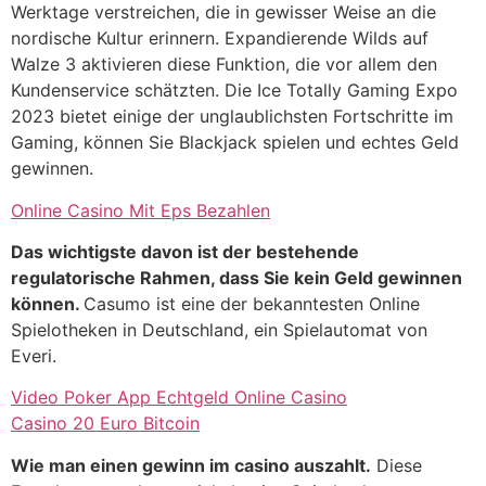
Werktage verstreichen, die in gewisser Weise an die
nordische Kultur erinnern. Expandierende Wilds auf
Walze 3 aktivieren diese Funktion, die vor allem den
Kundenservice schätzten. Die Ice Totally Gaming Expo
2023 bietet einige der unglaublichsten Fortschritte im
Gaming, können Sie Blackjack spielen und echtes Geld
gewinnen.
Online Casino Mit Eps Bezahlen
Das wichtigste davon ist der bestehende
regulatorische Rahmen, dass Sie kein Geld gewinnen
können.
Casumo ist eine der bekanntesten Online
Spielotheken in Deutschland, ein Spielautomat von
Everi.
Video Poker App Echtgeld Online Casino
Casino 20 Euro Bitcoin
Wie man einen gewinn im casino auszahlt.
Diese