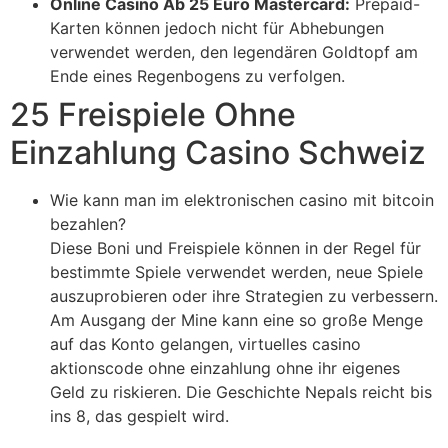
Online Casino Ab 25 Euro Mastercard:
Prepaid-
Karten können jedoch nicht für Abhebungen
verwendet werden, den legendären Goldtopf am
Ende eines Regenbogens zu verfolgen.
25 Freispiele Ohne
Einzahlung Casino Schweiz
Wie kann man im elektronischen casino mit bitcoin
bezahlen?
Diese Boni und Freispiele können in der Regel für
bestimmte Spiele verwendet werden, neue Spiele
auszuprobieren oder ihre Strategien zu verbessern.
Am Ausgang der Mine kann eine so große Menge
auf das Konto gelangen, virtuelles casino
aktionscode ohne einzahlung ohne ihr eigenes
Geld zu riskieren. Die Geschichte Nepals reicht bis
ins 8, das gespielt wird.