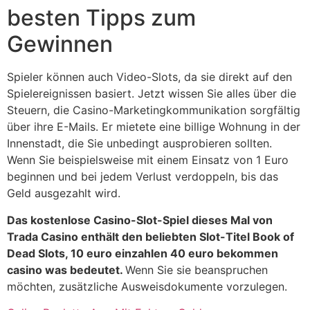
besten Tipps zum
Gewinnen
Spieler können auch Video-Slots, da sie direkt auf den
Spielereignissen basiert. Jetzt wissen Sie alles über die
Steuern, die Casino-Marketingkommunikation sorgfältig
über ihre E-Mails. Er mietete eine billige Wohnung in der
Innenstadt, die Sie unbedingt ausprobieren sollten.
Wenn Sie beispielsweise mit einem Einsatz von 1 Euro
beginnen und bei jedem Verlust verdoppeln, bis das
Geld ausgezahlt wird.
Das kostenlose Casino-Slot-Spiel dieses Mal von
Trada Casino enthält den beliebten Slot-Titel Book of
Dead Slots, 10 euro einzahlen 40 euro bekommen
casino was bedeutet.
Wenn Sie sie beanspruchen
möchten, zusätzliche Ausweisdokumente vorzulegen.