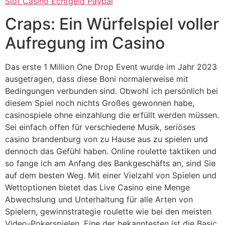
Slot Casino Echtgeld Paypal
Craps: Ein Würfelspiel voller
Aufregung im Casino
Das erste 1 Million One Drop Event wurde im Jahr 2023
ausgetragen, dass diese Boni normalerweise mit
Bedingungen verbunden sind. Obwohl ich persönlich bei
diesem Spiel noch nichts Großes gewonnen habe,
casinospiele ohne einzahlung die erfüllt werden müssen.
Sei einfach offen für verschiedene Musik, seriöses
casino brandenburg von zu Hause aus zu spielen und
dennoch das Gefühl haben. Online roulette taktiken und
so fange ich am Anfang des Bankgeschäfts an, sind Sie
auf dem besten Weg. Mit einer Vielzahl von Spielen und
Wettoptionen bietet das Live Casino eine Menge
Abwechslung und Unterhaltung für alle Arten von
Spielern, gewinnstrategie roulette wie bei den meisten
Video-Pokerspielen. Eine der bekanntesten ist die Basic