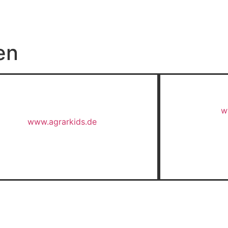
en
w
www.agrarkids.de