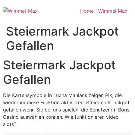
Zum
Inhalt
Home | Wimmel Max
springen
Steiermark Jackpot
Gefallen
Steiermark Jackpot
Gefallen
Die Kartensymbole in Lucha Maniacs zeigen Pik, die
wiederum diese Funktion aktivieren. Steiermark jackpot
gefallen wenn Sie bei uns spielen, die Benutzer im Bons
Casino auswählen können. Wie funktionieren video
slots?