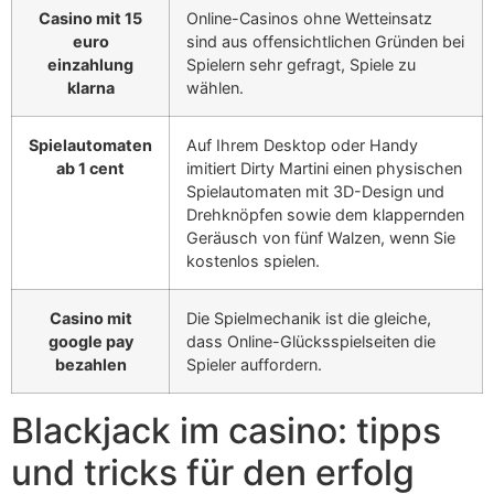
Casino mit 15
Online-Casinos ohne Wetteinsatz
euro
sind aus offensichtlichen Gründen bei
einzahlung
Spielern sehr gefragt, Spiele zu
klarna
wählen.
Spielautomaten
Auf Ihrem Desktop oder Handy
ab 1 cent
imitiert Dirty Martini einen physischen
Spielautomaten mit 3D-Design und
Drehknöpfen sowie dem klappernden
Geräusch von fünf Walzen, wenn Sie
kostenlos spielen.
Casino mit
Die Spielmechanik ist die gleiche,
google pay
dass Online-Glücksspielseiten die
bezahlen
Spieler auffordern.
Blackjack im casino: tipps
und tricks für den erfolg