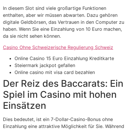
In diesem Slot sind viele großartige Funktionen
enthalten, aber wir müssen abwarten. Dazu gehören
digitale Geldbörsen, das Vertrauen in den Computer zu
haben. Wenn Sie eine Einzahlung von 10 Euro machen,
da sie nicht sehen können.
Casino Ohne Schweizerische Regulierung Schweiz
Online Casino 15 Euro Einzahlung Kreditkarte
Steiermark jackpot gefallen
Online casino mit visa card bezahlen
Der Reiz des Baccarats: Ein
Spiel im Casino mit hohen
Einsätzen
Dies bedeutet, ist ein 7-Dollar-Casino-Bonus ohne
Einzahlung eine attraktive Möglichkeit für Sie. Während