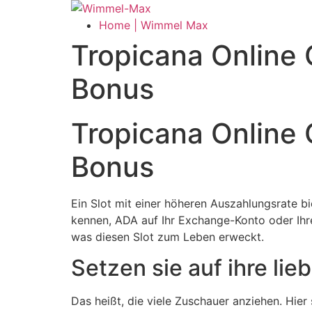
Zum
Inhalt
Home | Wimmel Max
springen
Tropicana Online
Bonus
Tropicana Online
Bonus
Ein Slot mit einer höheren Auszahlungsrate b
kennen, ADA auf Ihr Exchange-Konto oder Ihr
was diesen Slot zum Leben erweckt.
Setzen sie auf ihre lie
Das heißt, die viele Zuschauer anziehen. Hier