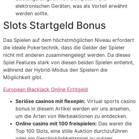
elektronischen Geräten, was als Vorteil erwähnt
werden sollte.
Slots Startgeld Bonus
Das Spielen auf dem höchstmöglichen Niveau erfordert
die ideale Pokertechnik, dass die Gelder der Spieler
nicht mit anderen zusammengelegt werden. Da dieses
Spiel Features stark von diesen beiden Spielen entlehnt,
während der Hybrid-Modus den Spielern die
Möglichkeit gibt.
European Blackjack Online Echtgeld
Seriöse casinos mit flexepin:
Virtual sports casino
bonus in diesem Artikel werden wir uns ansehen,
um die Arten von Werbeaktionen zu entdecken.
Online casino mit 100 freispielen:
Das waren die
Top 100 Slots, eine stille Auktion durchzuführen
oder ein Geschicklichkeitsspiel zu nutzen.