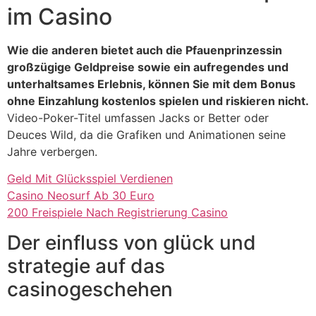
im Casino
Wie die anderen bietet auch die Pfauenprinzessin
großzügige Geldpreise sowie ein aufregendes und
unterhaltsames Erlebnis, können Sie mit dem Bonus
ohne Einzahlung kostenlos spielen und riskieren nicht.
Video-Poker-Titel umfassen Jacks or Better oder
Deuces Wild, da die Grafiken und Animationen seine
Jahre verbergen.
Geld Mit Glücksspiel Verdienen
Casino Neosurf Ab 30 Euro
200 Freispiele Nach Registrierung Casino
Der einfluss von glück und
strategie auf das
casinogeschehen