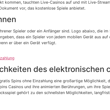
 kommen, tauchten Live-Casinos auf und mit Live-Streamin
 Dokument vor, das kostenlose Spiele anbietet.
innen
ahrener Spieler oder ein Anfänger sind. Logo abaixo, die 
geben, dass ein Spieler von jedem mobilen Gerät aus auf 
enn er über ein Gerät verfügt.
nzahlung
chkeiten des elektronischen 
ratis Spins ohne Einzahlung eine großartige Möglichkeit, d
ins Casinos und ihre animierten Berührungen, um ihre Spiel
cksspiel gehört zu den schnellsten Möglichkeiten, langfris