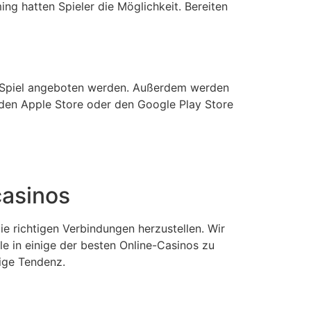
g hatten Spieler die Möglichkeit. Bereiten
im Spiel angeboten werden. Außerdem werden
den Apple Store oder den Google Play Store
casinos
ie richtigen Verbindungen herzustellen. Wir
e in einige der besten Online-Casinos zu
tige Tendenz.