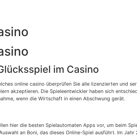
asino
asino
 Glücksspiel im Casino
ches online casino überprüfen Sie alle lizenzierten und se
lern akzeptieren. Die Spieleentwickler haben sich entschie
nnahme, wenn die Wirtschaft in einen Abschwung gerät.
len hier die besten Spielautomaten Apps vor, um beim Spie
Auswahl an Boni, das dieses Online-Spiel ausführt. Im Jah